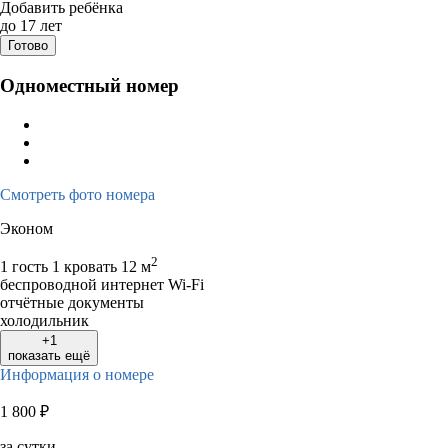
Дата заезда - отъезда
Добавить ребёнка
до 17 лет
Готово
Одноместный номер
Смотреть фото номера
Эконом
2
1 гость
1 кровать
12 м
беспроводной интернет Wi-Fi
отчётные документы
холодильник
+1
показать ещё
Информация о номере
1 800
₽
за сутки