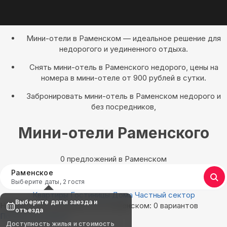
Мини-отели в Раменском — идеальное решение для
недорогого и уединенного отдыха.
Снять мини-отель в Раменского недорого, цены на
номера в мини-отеле от 900 рублей в сутки.
Забронировать мини-отель в Раменском недорого и
без посредников,
Мини-отели Раменского
0 предложений в Раменском
Раменское
Выберите даты, 2 гостя
Квартиры
Гостиницы
Дома
Частный сектор
Выберите даты заезда и
Найдём, где остановиться в Раменском: 0 вариантов
отъезда
Показать на карте
Доступность жилья и стоимость