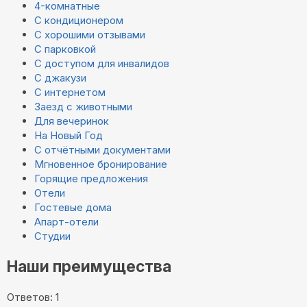
4-комнатные
С кондиционером
С хорошими отзывами
С парковкой
С доступом для инвалидов
С джакузи
С интернетом
Заезд с животными
Для вечеринок
На Новый Год
С отчётными документами
Мгновенное бронирование
Горящие предложения
Отели
Гостевые дома
Апарт-отели
Студии
Наши преимущества
Ответов: 1