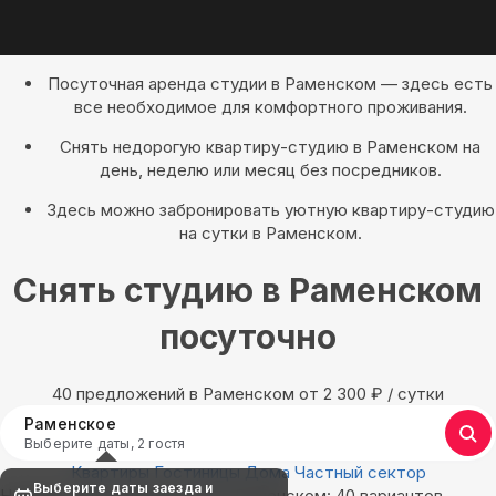
Посуточная аренда студии в Раменском — здесь есть
все необходимое для комфортного проживания.
Снять недорогую квартиру-студию в Раменском на
день, неделю или месяц без посредников.
Здесь можно забронировать уютную квартиру-студию
на сутки в Раменском.
Снять студию в Раменском
посуточно
40 предложений в Раменском oт 2 300
₽
/ сутки
Раменское
Выберите даты, 2 гостя
Квартиры
Гостиницы
Дома
Частный сектор
Выберите даты заезда и
Найдём, где остановиться в Раменском: 40 вариантов